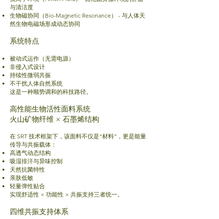
与清洁度
生物磁协同（Bio-Magnetic Resonance） - 与人体天
然生物电磁场形成动态协同
系统特点
被动式运作（无需电源）
非侵入式设计
持续性微弱共振
不干扰人体自然系统
这是一种顺势调和的科技路径。
高性能生物活性面料系统
火山矿物纤维 × 石墨烯结构
在 SRT 技术框架下，该面料不仅是“材料”，更是能量
传导与共振载体：
高透气动态结构
吸湿排汗与异味控制
天然抗菌特性
亲肤低敏
轻量弹性贴合
实现舒适性 × 功能性 × 共振支持三者统一。
四维共振支持体系