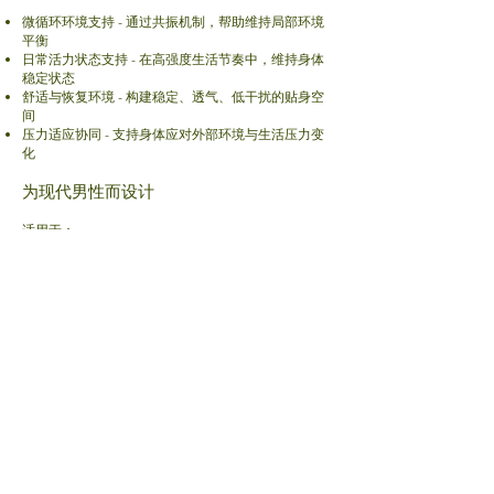
微循环环境支持 -
通过共振机制，帮助维持局部环境
平衡
日常活力状态支持 -
在高强度生活节奏中，维持身体
稳定状态
舒适与恢复环境 -
构建稳定、透气、低干扰的贴身空
间
压力适应协同 -
支持身体应对外部环境与生活压力变
化
为现代男性而设计
适用于：
久坐办公人群
高压力职业人士
关注长期健康管理者
追求“无感科技支持”的用户
它不会改变你的生活方式，但会优化你所处的状态环
境。
无感穿着体验
如第二层肌肤般贴合
无压迫、无束缚
外观隐形