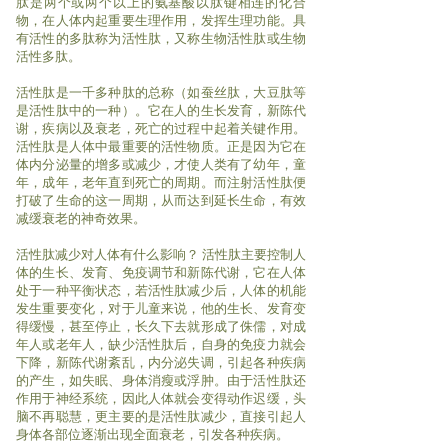
肽是两个或两个以上的氨基酸以肽键相连的化合
物，在人体内起重要生理作用，发挥生理功能。具
有活性的多肽称为活性肽，又称生物活性肽或生物
活性多肽。
活性肽是一千多种肽的总称（如蚕丝肽，大豆肽等
是活性肽中的一种）。它在人的生长发育，新陈代
谢，疾病以及衰老，死亡的过程中起着关键作用。
活性肽是人体中最重要的活性物质。正是因为它在
体内分泌量的增多或减少，才使人类有了幼年，童
年，成年，老年直到死亡的周期。而注射活性肽便
打破了生命的这一周期，从而达到延长生命，有效
减缓衰老的神奇效果。
活性肽减少对人体有什么影响？ 活性肽主要控制人
体的生长、发育、免疫调节和新陈代谢，它在人体
处于一种平衡状态，若活性肽减少后，人体的机能
发生重要变化，对于儿童来说，他的生长、发育变
得缓慢，甚至停止，长久下去就形成了侏儒，对成
年人或老年人，缺少活性肽后，自身的免疫力就会
下降，新陈代谢紊乱，内分泌失调，引起各种疾病
的产生，如失眠、身体消瘦或浮肿。由于活性肽还
作用于神经系统，因此人体就会变得动作迟缓，头
脑不再聪慧，更主要的是活性肽减少，直接引起人
身体各部位逐渐出现全面衰老，引发各种疾病。