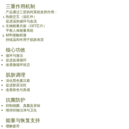
三重作用机制
产品通过三层协同系统发挥作用：
热能交互（远红外）
促进温热循环与血流
生物能量共振（SRT芯片）
平衡人体能量系统
材料接触刺激
持续温和作用于肌肤表层
核心功效
循环与激活
促进血液循环
改善微循环状态
肌肤调理
淡化黑色素沉着
促进胶原活性
改善肤色与质感
抗菌防护
抑制细菌、真菌及异味
维持织物洁净与卫生
能量与恢复支持
缓解疲劳