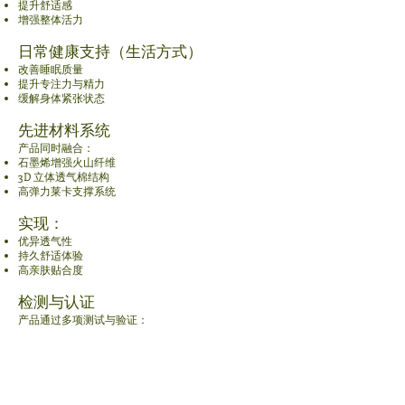
提升舒适感
增强整体活力
日常健康支持（生活方式）
改善睡眠质量
提升专注力与精力
缓解身体紧张状态
先进材料系统
产品同时融合：
石墨烯增强火山纤维
3D 立体透气棉结构
高弹力莱卡支撑系统
实现：
优异透气性
持久舒适体验
高亲肤贴合度
检测与认证
产品通过多项测试与验证：
抗菌率高达：
99.34%（金黄色葡萄球菌）
97.39%（大肠杆菌）
90.00%（白色念珠菌）
远红外发射测试