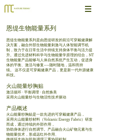
恩缇生物能量系列
恩缇生物能量系列是由恩缇研发的前沿可穿戴健康解
决方案，融合外部生物能量刺激与人体智能调节机
制，致力于在日常生活中持续支持身体平衡与活力提
升。
通过先进材料科学与生物能量学原理的结合，NT
生物能量产品能够与人体自然系统产生互动，促进身
体的平衡、激活与修复——随时随地，温和而持
续。
这不仅是可穿戴健康产品，更是新一代外源健康
科技。
火山能量纱胸贴
激活循环 · 平衡调理 · 自然焕美
采用火山能量纱与生物活性技术驱动
产品概述
火山能量纱胸贴是一款先进的可穿戴健康产品，
采用火山能量纱材料（Volcanic Energy Fabric）研发
而成，通过持续的外部作用，
协助身体进行自然调节。
产品融合火山矿物元素与生
物能量技术，形成远红外作用、
微循环支持与肌肤调理三重协同机制。