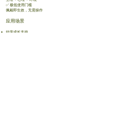
✅ 极低使用门槛
佩戴即生效，无需操作
应用场景
幼宠成长支持
成年宠物日常养护
老年宠物关节与活力支持
高压力环境（搬家 / 旅行 / 分离）
多宠家庭情绪稳定
市场重构｜重新定义宠物健康赛道
在传统宠物养护体系中，主流解决方案长期停留在
“补充”与“缓解”的层面。
口服营养品以营养补充为核心，主要作用于单一生理
系统，但往往伴随肠胃负担，且效果依赖持续摄入；
精油类安抚项圈则通过嗅觉刺激影响情绪，仅能提供
短期的行为缓解，同时存在过敏或不适风险。
相比之