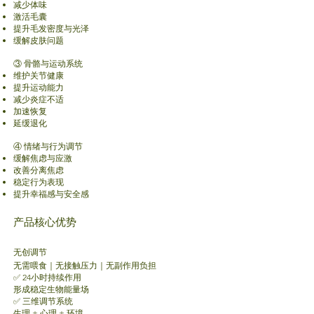
减少体味
激活毛囊
提升毛发密度与光泽
缓解皮肤问题
③ 骨骼与运动系统
维护关节健康
提升运动能力
减少炎症不适
加速恢复
延缓退化
④ 情绪与行为调节
缓解焦虑与应激
改善分离焦虑
稳定行为表现
提升幸福感与安全感
产品核心优势
无创调节
无需喂食｜无接触压力｜无副作用负担
✅ 24小时持续作用
形成稳定生物能量场
✅ 三维调节系统
生理 + 心理 + 环境