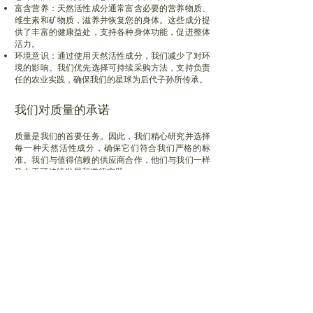
富含营养：天然活性成分通常富含必要的营养物质、
维生素和矿物质，滋养并恢复您的身体。这些成分提
供了丰富的健康益处，支持各种身体功能，促进整体
活力。
环境意识：通过使用天然活性成分，我们减少了对环
境的影响。我们优先选择可持续采购方法，支持负责
任的农业实践，确保我们的星球为后代子孙所传承。
我们对质量的承诺
质量是我们的首要任务。因此，我们精心研究并选择
每一种天然活性成分，确保它们符合我们严格的标
准。我们与值得信赖的供应商合作，他们与我们一
样
致力于可持续发展和道德实践。
我们的专家团队，包括科学家、草药专家和营养师，
努力制定产品，不仅有效，而且安全温和。我们的每
个制造过程都遵循严格的质量控制措施，确保您获得
最高标准的产品。
探索我们的天然健康产品系列
我们提供多样化的健康产品，满足各种需求。从膳食
然
补充剂到护肤基本品，我们精心打造的产品
能够自
满足您的各种需求。无论您是想增强免疫系统、改善