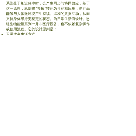
系统处于相近频率时，会产生同步与协同效应，
基于
这一原理，恩缇将“共振”转化为可穿戴应用，使产品
能够与人体微环境产生持续、温和的共振互动，从而
支持身体维持更稳定的状态。
为日常生活而设计。恩
缇
生物能量系列™并非医疗设备，也不依赖复杂操作
或使用流程。
它的设计原则是：
无需改变生活方式
无需额外时间成本
无需学习使用方法
只需在日常中使用，即可实现持续的系统性支持。
恩缇生态体系的重要组成
恩缇生物能量系列™，是 Nature Terms 整体战略的
重要一环：
内在营养 × 外在共振 × 智能调节
NT Vital Series™ → 内在精准营养支持
NT Bio-Energy Series™ → 外在生物能量支持
未来系统 → 智能生理调控技术
三者共同构建一个：
持续运作的人体优化系统（Human Optimization
System）
未来健康的方向