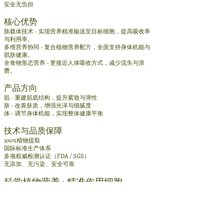
安全无负担
核心优势
肽载体技术 - 实现营养精准输送至目标细胞，提高吸收率
与利用率。
多维营养协同 - 复合植物营养配方，全面支持身体机能与
肌肤健康。
全食物形态营养 - 更接近人体吸收方式，减少流失与浪
费。
产品方向
肌 - 重建肌底结构，提升紧致与弹性
肤 - 改善肤质，增强光泽与细腻度
体 - 调节身体机能，实现整体健康平衡
技术与品质保障
100%植物提取
国际标准生产体系
多项权威检测认证（FDA / SGS）
无添加、无污染、安全可靠
科学植物营养 · 精准作用细胞
RamLeaf，不只是补充营养，而是为现代生活提供更高效
的健康解决方案。