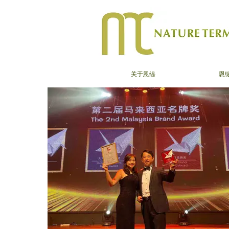
关于恩缇
恩