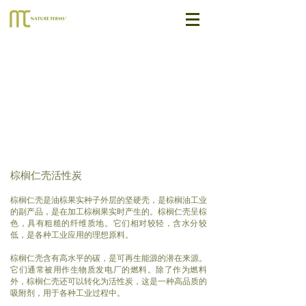
棕榈仁壳活性炭
棕榈仁壳是油棕果实种子外层的坚硬壳，是棕榈油工业
的副产品，是在加工棕榈果实时产生的。
棕榈仁壳呈棕
色，具有粗糙的纤维质地。它们相对较轻，含水分较
低，是各种工业应用的理想原料。
棕榈仁壳含有高水平的碳，是可再生能源的潜在来源。
它们通
常被用作生物质发电厂的燃料。除了作为燃料
外，棕榈仁壳还可以转化为活性炭，这是一种高品质的
吸附剂，用于各种工业过程中。