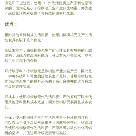
净化和工业过程。使用PKS作为活性炭生产原料也是环
保的，因为它减少了棕榈油工业产生的废物量，并为生
产高质量活性炭提供了可持续的原材料来源。
优点：
相比其他
原料制成的活性炭，使用由棕榈核壳生产的活
性炭具有以下几个优点：
高吸附能力：由棕榈核壳生产的活性炭具有独特的孔隙
结构，因此具有高吸附能力，可以有效地去除水、空气
和工业过程中的杂质。
可持续原料：棕榈核壳是棕榈油产业的副产品，因此是
一种可持续和可再生的活性炭生产原料。使用棕榈核壳
作为活性炭生产的原料还有助于减少废物并促进可持续
的废物管理实践。
低成本：使用棕榈核壳作为活性炭生产的原料可以比使
用其他原料更具成本效益，因为棕榈核壳易得且成本较
低。
环保：使用棕榈核壳生产的活性炭是一种环保的过程，
可以有助于减少温室气体排放并缓解气候变化。这是因
为使用棕榈核壳作为活性炭生产原料可以减少对化石燃
料的需求，并促进可持续资源管理实践。