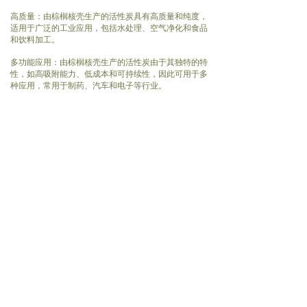
高质量：由棕榈核壳生产的活性炭具有高质量和纯度，
适用于广泛的工业应用，包括水处理、空气净化和食品
和饮料加工。
多功能应用：由棕榈核壳生产的活性炭由于其独特的特
性，如高吸附能力、低成本和可持续性，因此可用于多
种应用，常用于制药、汽车和电子等行业。
总的来说，使用由棕榈核壳生产的活性炭具有高吸附能
力、可持续性、低成本、环保、高质量和多功能应用等
优点。这些优点使得由棕榈核壳生产的活性炭成为各种
工业过程和应用的有吸引力的选择。
全球市场
由于在各个行业中广泛应用，激活炭的全球需求正在增
长。激活炭是一种高度多孔的材料，具有大面积的表面
积，可以有效地吸附各种杂质，包括有机和无机化合
物、气体和液体。
激活炭的主要应用包括水处理、空气净化、食品和饮料
加工、制药和气体分离、催化等工业过程。在这些应用
中，对激活炭的需求是由于需要从环境中去除杂质和污
染物，以及增强各种产品和过程的质量和安全性。