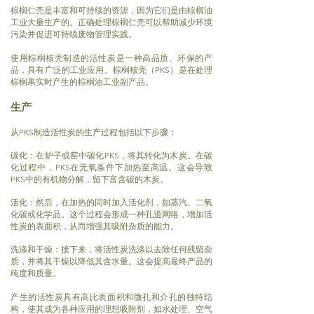
棕榈仁壳是丰富和可持续的资源，因为它们是由棕榈油
工业大量生产的。正确处理棕榈仁壳可以帮助减少环境
污染并促进可持续废物管理实践。
使用棕榈核壳制造的活性炭是一种高品质、环保的产
品，具有广泛的工业应用。棕榈核壳（PKS）是在处理
棕榈果实时产生的棕榈油工业副产品。
​生产
从PKS制造活性炭的生产过程包括以下步骤：
碳化：在炉子或窑中碳化PKS，将其转化为木炭。在碳
化过程中，PKS在无氧条件下加热至高温。这会导致
PKS中的有机物分解，留下富含碳的木炭。
活化：然后，在加热的同时加入活化剂，如蒸汽、二氧
化碳或化学品。这个过程会形成一种孔道网络，增加活
性炭的表面积，从而增强其吸附杂质的能力。
洗涤和干燥：接下来，将活性炭洗涤以去除任何残留杂
质，并将其干燥以
降低其含水量。这会提高最终产品的
纯度和质量。
产生的活性炭具有高比表面积和微孔和介孔的独特结
构，使其成为各种应用的理想吸附剂，如水处理、空气